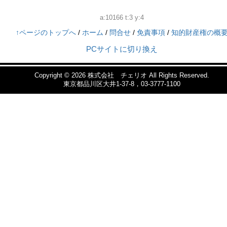
a:10166 t:3 y:4
↑ページのトップへ
/
ホーム
/
問合せ
/
免責事項
/
知的財産権の概
PCサイトに切り換え
Copyright © 2026
株式会社 チェリオ
All Rights Reserved.
東京都品川区大井1-37-8，03-3777-1100